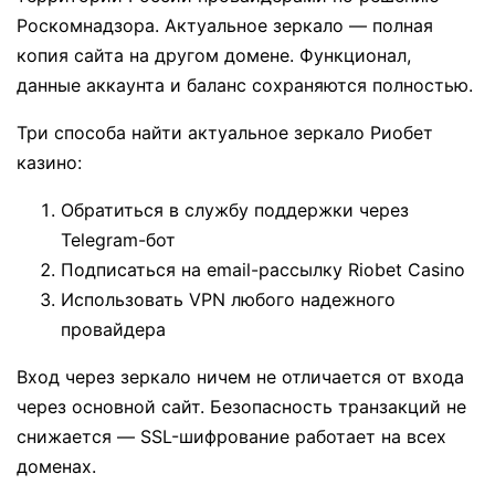
Роскомнадзора. Актуальное зеркало — полная
копия сайта на другом домене. Функционал,
данные аккаунта и баланс сохраняются полностью.
Три способа найти актуальное зеркало Риобет
казино:
Обратиться в службу поддержки через
Telegram-бот
Подписаться на email-рассылку Riobet Casino
Использовать VPN любого надежного
провайдера
Вход через зеркало ничем не отличается от входа
через основной сайт. Безопасность транзакций не
снижается — SSL-шифрование работает на всех
доменах.