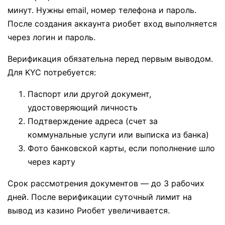
минут. Нужны email, номер телефона и пароль.
После создания аккаунта риобет вход выполняется
через логин и пароль.
Верификация обязательна перед первым выводом.
Для KYC потребуется:
Паспорт или другой документ,
удостоверяющий личность
Подтверждение адреса (счет за
коммунальные услуги или выписка из банка)
Фото банковской карты, если пополнение шло
через карту
Срок рассмотрения документов — до 3 рабочих
дней. После верификации суточный лимит на
вывод из казино Риобет увеличивается.