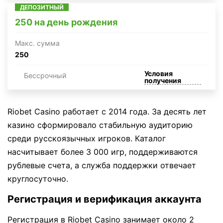
ДЕПОЗИТНЫЙ
250 на день рождения
Макc. сумма
250
Условия
Бессрочный
получения
Riobet Casino работает с 2014 года. За десять лет
казино сформировало стабильную аудиторию
среди русскоязычных игроков. Каталог
насчитывает более 3 000 игр, поддерживаются
рублевые счета, а служба поддержки отвечает
круглосуточно.
Регистрация и верификация аккаунта
Регистрация в Riobet Casino занимает около 2