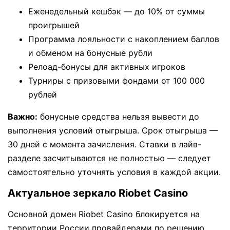
Еженедельный кешбэк — до 10% от суммы
проигрышей
Программа лояльности с накоплением баллов
и обменом на бонусные рубли
Релоад-бонусы для активных игроков
Турниры с призовыми фондами от 100 000
рублей
Важно:
бонусные средства нельзя вывести до
выполнения условий отыгрыша. Срок отыгрыша —
30 дней с момента зачисления. Ставки в лайв-
разделе засчитываются не полностью — следует
самостоятельно уточнять условия в каждой акции.
Актуальное зеркало Riobet Casino
Основной домен Riobet Casino блокируется на
территории России провайдерами по решению