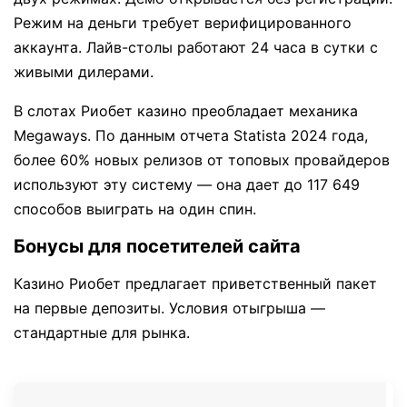
Режим на деньги требует верифицированного
аккаунта. Лайв-столы работают 24 часа в сутки с
живыми дилерами.
В слотах Риобет казино преобладает механика
Megaways. По данным отчета Statista 2024 года,
более 60% новых релизов от топовых провайдеров
используют эту систему — она дает до 117 649
способов выиграть на один спин.
Бонусы для посетителей сайта
Казино Риобет предлагает приветственный пакет
на первые депозиты. Условия отыгрыша —
стандартные для рынка.