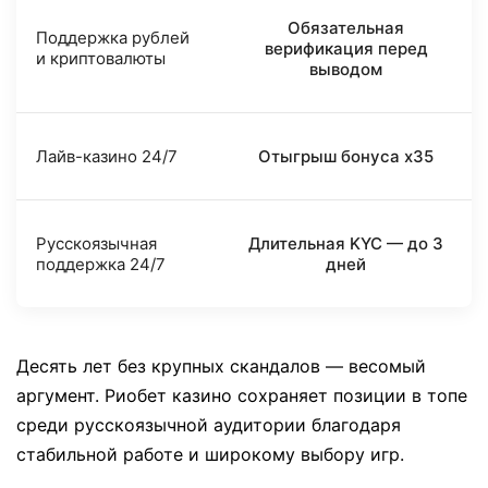
Обязательная
Поддержка рублей
верификация перед
и криптовалюты
выводом
Лайв-казино 24/7
Отыгрыш бонуса x35
Русскоязычная
Длительная KYC — до 3
поддержка 24/7
дней
Десять лет без крупных скандалов — весомый
аргумент. Риобет казино сохраняет позиции в топе
среди русскоязычной аудитории благодаря
стабильной работе и широкому выбору игр.