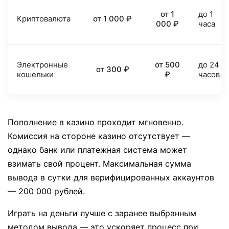
от 1
до 1
Криптовалюта
от 1 000 ₽
000 ₽
часа
Электронные
от 500
до 24
от 300 ₽
кошельки
₽
часов
Пополнение в казино проходит мгновенно.
Комиссия на стороне казино отсутствует —
однако банк или платежная система может
взимать свой процент. Максимальная сумма
вывода в сутки для верифицированных аккаунтов
— 200 000 рублей.
Играть на деньги лучше с заранее выбранным
методом вывода — это ускоряет процесс при